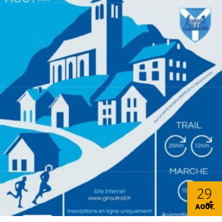
29
AOÛT.