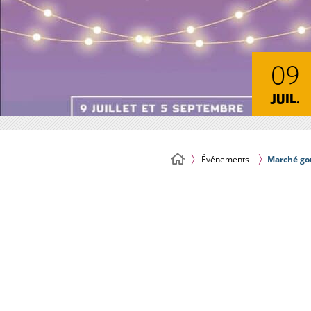
09
JUIL.
Événements
Marché go