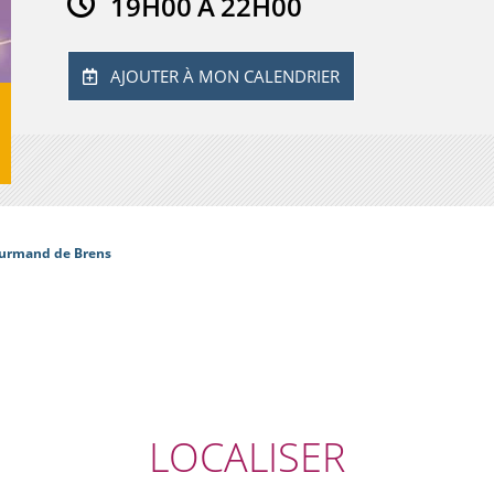
19H00
À
22H00
AJOUTER À MON CALENDRIER
urmand de Brens
LOCALISER