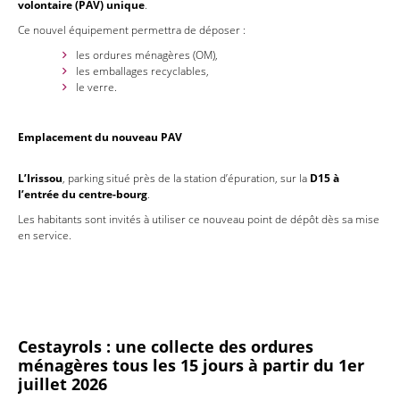
volontaire (PAV) unique
.
Ce nouvel équipement permettra de déposer :
les ordures ménagères (OM),
les emballages recyclables,
le verre.
Emplacement du nouveau PAV
L’Irissou
, parking situé près de la station d’épuration, sur la
D15 à
l’entrée du centre-bourg
.
Les habitants sont invités à utiliser ce nouveau point de dépôt dès sa mise
en service.
Cestayrols : une collecte des ordures
ménagères tous les 15 jours à partir du 1er
juillet 2026