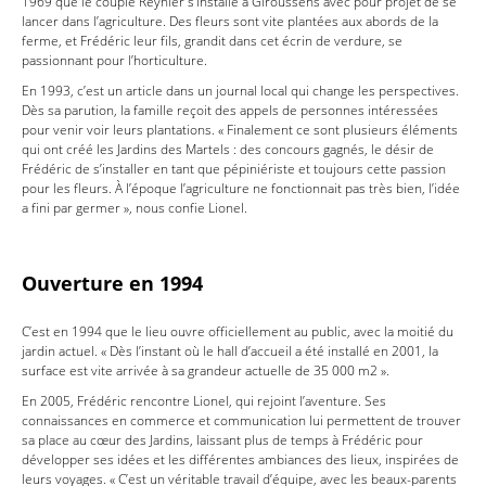
1969 que le couple Reynier s’installe à Giroussens avec pour projet de se
lancer dans l’agriculture. Des fleurs sont vite plantées aux abords de la
ferme, et Frédéric leur fils, grandit dans cet écrin de verdure, se
passionnant pour l’horticulture.
En 1993, c’est un article dans un journal local qui change les perspectives.
Dès sa parution, la famille reçoit des appels de personnes intéressées
pour venir voir leurs plantations. « Finalement ce sont plusieurs éléments
qui ont créé les Jardins des Martels : des concours gagnés, le désir de
Frédéric de s’installer en tant que pépiniériste et toujours cette passion
pour les fleurs. À l’époque l’agriculture ne fonctionnait pas très bien, l’idée
a fini par germer », nous confie Lionel.
Ouverture en 1994
C’est en 1994 que le lieu ouvre officiellement au public, avec la moitié du
jardin actuel. « Dès l’instant où le hall d’accueil a été installé en 2001, la
surface est vite arrivée à sa grandeur actuelle de 35 000 m2 ».
En 2005, Frédéric rencontre Lionel, qui rejoint l’aventure. Ses
connaissances en commerce et communication lui permettent de trouver
sa place au cœur des Jardins, laissant plus de temps à Frédéric pour
développer ses idées et les différentes ambiances des lieux, inspirées de
leurs voyages. « C’est un véritable travail d’équipe, avec les beaux-parents