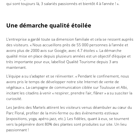
qui sont toujours là, 3 salariés passionnés et bientôt 4 à l’année ! ».
Une démarche qualité étoilée
L’entreprise a gardé toute sa dimension familiale et cela se ressent auprès
des visiteurs. « Nous accueillons près de 55 000 personnes à l’année et
avons plus de 2000 avis sur Google, avec 4.7 étoiles ». La démarche
qualité mise en place depuis plusieurs années est un objectif d’équipe et
très importante pour eux, labellisé Qualité Tourisme depuis 3 ans
maintenant.
L’équipe a su s’adapter et se réinventer. « Pendant le confinement, nous
avons pris le temps de développer notre site Internet de vente de
végétaux ». La campagne de communication ciblée sur Toulouse et Albi,
incitant les citadins à venir « respirer, prendre l’air, flâner » a su susciter la
curiosité.
Les Jardins des Martels attirent les visiteurs venus déambuler au cœur du
Parc Floral, profiter de la mini-ferme ou des évènements estivaux
(expositions, yoga, apéro-jazz, etc.). Les fidèles, quant à eux, se tournent
vers la pépinière dont 80% des plantes sont produites sur site. Un lieu
passionnant !