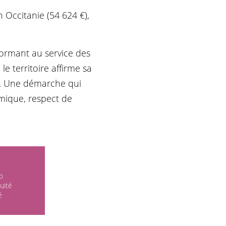
 Occitanie (54 624 €),
formant au service des
le territoire affirme sa
ie. Une démarche qui
omique, respect de
o
uité
é