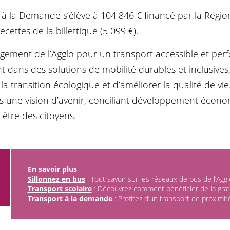
à la Demande s’élève à 104 846 € financé par la Région
recettes de la billettique (5 099 €).
agement de l’Agglo pour un transport accessible et per
t dans des solutions de mobilité durables et inclusives, 
a transition écologique et d’améliorer la qualité de v
ns une vision d’avenir, conciliant développement écon
-être des citoyens.
En savoir plus
Sillonnez en bus
: Tout savoir sur les réseaux de bus de l’Aggl
Transport scolaire
: Découvrez comment bénéficier de la grat
Transport à la demande
: Profitez d’un transport de proximit