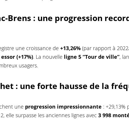
ac-Brens
: une progression record
registre une croissance de
+13,26%
(par rapport à 2022
 essor (+17%)
. La nouvelle
ligne 5 “Tour de ville”
, l
ombreux usagers.
lhet
: une forte hausse de la fré
fichent une
progression impressionnante
: +29,13% p
2, elle surpasse les anciennes lignes avec
3 998 mont