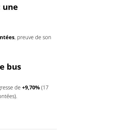
: une
ontées
, preuve de son
e bus
gresse de
+9,70%
(17
ntées).