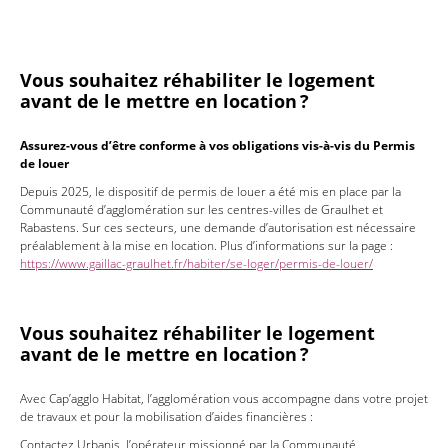
Vous souhaitez réhabiliter le logement
avant de le mettre en location ?
Assurez-vous d’être conforme à vos obligations vis-à-vis du Permis
de louer
Depuis 2025, le dispositif de permis de louer a été mis en place par la
Communauté d’agglomération sur les centres-villes de Graulhet et
Rabastens. Sur ces secteurs, une demande d’autorisation est nécessaire
préalablement à la mise en location. Plus d’informations sur la page :
https://www.gaillac-graulhet.fr/habiter/se-loger/permis-de-louer/
Vous souhaitez réhabiliter le logement
avant de le mettre en location ?
Avec Cap’agglo Habitat, l’agglomération vous accompagne dans votre projet
de travaux et pour la mobilisation d’aides financières :
Contactez Urbanis, l’opérateur missionné par la Communauté