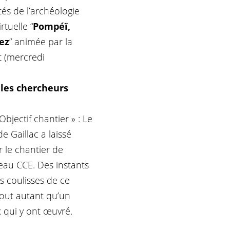
tés de l’archéologie
rtuelle “
Pompéï,
ez
” animée par la
t (mercredi
c
les chercheurs
Objectif chantier » : Le
e Gaillac a laissé
r le chantier de
au CCE. Des instants
les coulisses de ce
tout autant qu’un
qui y ont œuvré.