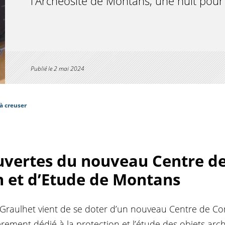
l'Archéosite de Montans, une nuit pou
Publié le
2 mai 2024
à creuser
uvertes du nouveau Centre d
 et d’Etude de Montans
-Graulhet vient de se doter d’un nouveau Centre de Co
èrement dédié à la protection et l’étude des objets arc