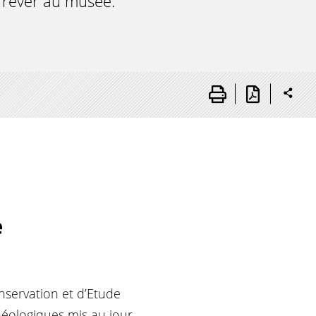
r rêver au musée.
e
nservation et d’Etude
héologiques mis au jour