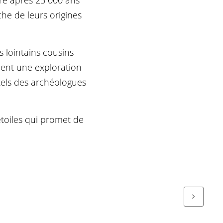
rre après 25 000 ans
che de leurs origines
 lointains cousins
nnent une exploration
 tels des archéologues
étoiles qui promet de