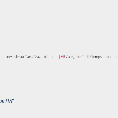
iatexte/Lisle sur Tarn/Grazac/Graulhet|
Catégorie C |
Temps non-comp
ion H/F