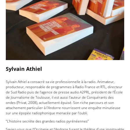
Sylvain Athiel
Sylvain Athiel a consacré sa vie professionnelle à la radio. Animateur,
producteur, responsable de programmes à Radio France et RTL, directeur
de Sud Radio puis de l’agence de presse audio A2PRL, président de l’École
de Journalisme de Toulouse, il est aussi l’auteur de Conquérants des
ondes (Privat, 2008), actuellement épuisé. Son riche parcours et son
attachement particulier à l’Andorre nourrissent une enquête minutieuse
sur une épopée radiophonique menacée par l’oubli.
“L’histoire secrète des grandes radios pyrénéennes”
Saviez-vous que l’Occitanie et l’Andorre furent le théâtre d’une impitoyable