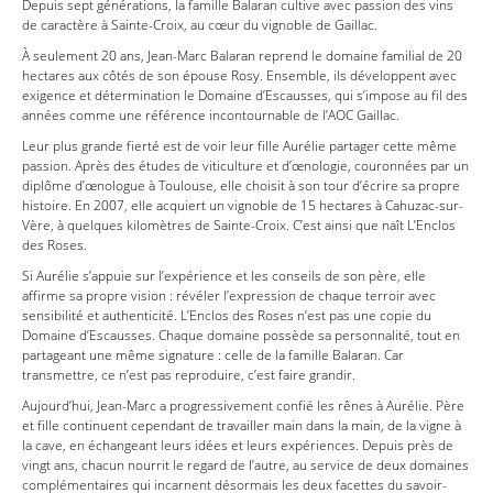
Depuis sept générations, la famille Balaran cultive avec passion des vins
de caractère à Sainte-Croix, au cœur du vignoble de Gaillac.
À seulement 20 ans, Jean-Marc Balaran reprend le domaine familial de 20
hectares aux côtés de son épouse Rosy. Ensemble, ils développent avec
exigence et détermination le Domaine d’Escausses, qui s’impose au fil des
années comme une référence incontournable de l’AOC Gaillac.
Leur plus grande fierté est de voir leur fille Aurélie partager cette même
passion. Après des études de viticulture et d’œnologie, couronnées par un
diplôme d’œnologue à Toulouse, elle choisit à son tour d’écrire sa propre
histoire. En 2007, elle acquiert un vignoble de 15 hectares à Cahuzac-sur-
Vère, à quelques kilomètres de Sainte-Croix. C’est ainsi que naît L’Enclos
des Roses.
Si Aurélie s’appuie sur l’expérience et les conseils de son père, elle
affirme sa propre vision : révéler l’expression de chaque terroir avec
sensibilité et authenticité. L’Enclos des Roses n’est pas une copie du
Domaine d’Escausses. Chaque domaine possède sa personnalité, tout en
partageant une même signature : celle de la famille Balaran. Car
transmettre, ce n’est pas reproduire, c’est faire grandir.
Aujourd’hui, Jean-Marc a progressivement confié les rênes à Aurélie. Père
et fille continuent cependant de travailler main dans la main, de la vigne à
la cave, en échangeant leurs idées et leurs expériences. Depuis près de
vingt ans, chacun nourrit le regard de l’autre, au service de deux domaines
complémentaires qui incarnent désormais les deux facettes du savoir-