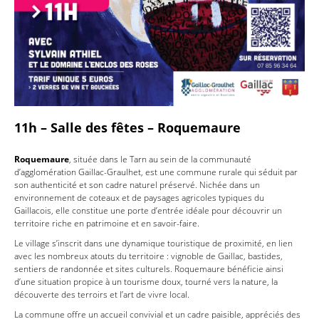
11h – Salle des fêtes – Roquemaure
Roquemaure
, située dans le Tarn au sein de la communauté
d’agglomération Gaillac-Graulhet, est une commune rurale qui séduit par
son authenticité et son cadre naturel préservé. Nichée dans un
environnement de coteaux et de paysages agricoles typiques du
Gaillacois, elle constitue une porte d’entrée idéale pour découvrir un
territoire riche en patrimoine et en savoir-faire.
Le village s’inscrit dans une dynamique touristique de proximité, en lien
avec les nombreux atouts du territoire : vignoble de Gaillac, bastides,
sentiers de randonnée et sites culturels. Roquemaure bénéficie ainsi
d’une situation propice à un tourisme doux, tourné vers la nature, la
découverte des terroirs et l’art de vivre local.
La commune offre un accueil convivial et un cadre paisible, appréciés des