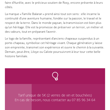
faire d’Aurélie, avec le précieux soutien de Rosy, encore présente à leurs
côtés.
La marque « Famille Balaran » prend ainsi tout son sens : elle incarne la
continuité d’une aventure humaine, fondée sur la passion, le travail et le
respect de la terre. Dans le monde paysan, la transmission est bien plus
qu’un héritage. Elle est la promesse de préserver un terroir, un métier et
des valeurs, tout en préparant l’avenir.
Le logo de la famille, représentant d’anciens chapeaux suspendus à un
porte-chapeau, symbolise cet héritage vivant. Chaque génération y laisse
son empreinte, transmet son expérience et ouvre le chemin à la suivante.
Demain, peut-être, Liloye ou Calixte poursuivront à leur tour cette belle
histoire familiale.
Tarif unique de 5€ (2 verres de vin et bouchées)
En cas de besoin, nous contacter au 07 85 96 34 64