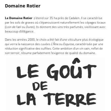
Domaine Rotier
Le Domaine Rotier
s’étend sur 35 ha près de Cadalen. Il se caractérise
par les sols de graves où s’épanouissent naturellement les cépages locaux
(
Loin de l’œil
ou
Duras
). Ils donnent des vins très parfumés, vieillissant avec
beaucoup d’élégance.
Dans les années 2000, le choix a été fait d’une viticulture plus écologique
qui verra la naissance des cuvées
L’Âme
ou
Esquisse
, caractérisée par une
réduction significative des sulfites. Cette ambition d’un vin sain, reflet de
son terroir, résume parfaitement l’exigence de qualité du domaine.