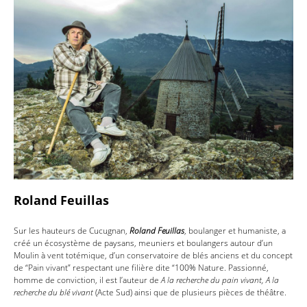
Roland Feuillas
Sur les hauteurs de Cucugnan,
Roland Feuillas
, boulanger et humaniste, a
créé un écosystème de paysans, meuniers et boulangers autour d’un
Moulin à vent totémique, d’un conservatoire de blés anciens et du concept
de “Pain vivant” respectant une filière dite “100% Nature. Passionné,
homme de conviction, il est l’auteur de
A la recherche du pain vivant, A la
recherche du blé vivant
(Acte Sud) ainsi que de plusieurs pièces de théâtre.