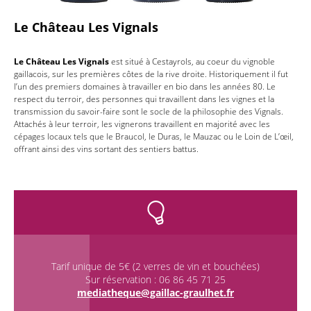
Le Château Les Vignals
Le Château Les Vignals
est situé à Cestayrols, au coeur du vignoble
gaillacois, sur les premières côtes de la rive droite. Historiquement il fut
l’un des premiers domaines à travailler en bio dans les années 80. Le
respect du terroir, des personnes qui travaillent dans les vignes et la
transmission du savoir-faire sont le socle de la philosophie des Vignals.
Attachés à leur terroir, les vignerons travaillent en majorité avec les
cépages locaux tels que le Braucol, le Duras, le Mauzac ou le Loin de L’œil,
offrant ainsi des vins sortant des sentiers battus.
Tarif unique de 5€ (2 verres de vin et bouchées)
Sur réservation : 06 86 45 71 25
mediatheque@gaillac-graulhet.fr