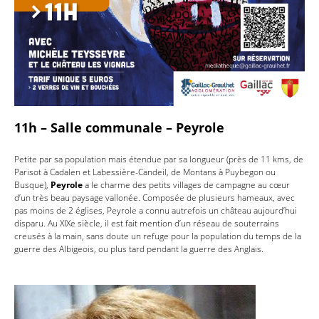
11h – Salle communale – Peyrole
Petite par sa population mais étendue par sa longueur (près de 11 kms, de
Parisot à Cadalen et Labessière-Candeil, de Montans à Puybegon ou
Busque),
Peyrole
a le charme des petits villages de campagne au cœur
d’un très beau paysage vallonée. Composée de plusieurs hameaux, avec
pas moins de 2 églises, Peyrole a connu autrefois un château aujourd’hui
disparu. Au XIXe siècle, il est fait mention d’un réseau de souterrains
creusés à la main, sans doute un refuge pour la population du temps de la
guerre des Albigeois, ou plus tard pendant la guerre des Anglais.