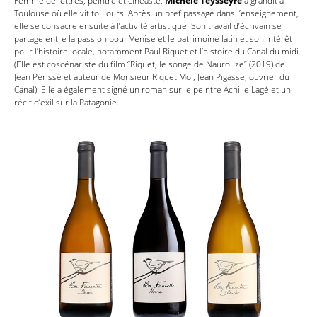
Femme de lettres, peintre et cinéaste,
Michèle Teysseyre
a grandit à
Toulouse où elle vit toujours. Après un bref passage dans l’enseignement,
elle se consacre ensuite à l’activité artistique. Son travail d’écrivain se
partage entre la passion pour Venise et le patrimoine latin et son intérêt
pour l’histoire locale, notamment Paul Riquet et l’histoire du Canal du midi
(Elle est coscénariste du film “Riquet, le songe de Naurouze” (2019) de
Jean Périssé et auteur de Monsieur Riquet Moi, Jean Pigasse, ouvrier du
Canal). Elle a également signé un roman sur le peintre Achille Lagé et un
récit d’exil sur la Patagonie.