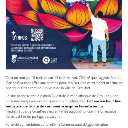
C’est un mur de 18 mètres sur 13 mètres, soit 234 m² que l’agglomération
Gaillac-Graulhet offre aux artistes pour réaliser une œuvre d’art urbaine et
poétique s’inspirant de l’univers de la ville de Graulhet.
Le site proposé est le pignon Ouest de la médiathèque de Graulhet
,
une
ancienne mégisserie remarquablement réhabilitée.
Cet ancien haut lieu
industriel de la cité du cuir pourra inspirer les artistes.
La
médiathèque de Graulhet s’est affirmée aujourd’hui comme un espace
participatif et de partage de savoirs.
Forte
de son ambition culturelle, la Communauté d’Agglomération