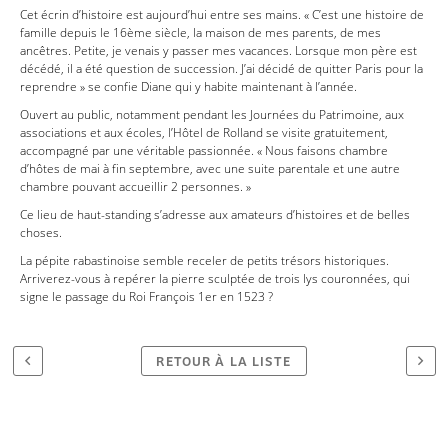
Cet écrin d’histoire est aujourd’hui entre ses mains. « C’est une histoire de
famille depuis le 16ème siècle, la maison de mes parents, de mes
ancêtres. Petite, je venais y passer mes vacances. Lorsque mon père est
décédé, il a été question de succession. J’ai décidé de quitter Paris pour la
reprendre » se confie Diane qui y habite maintenant à l’année.
Ouvert au public, notamment pendant les Journées du Patrimoine, aux
associations et aux écoles, l’Hôtel de Rolland se visite gratuitement,
accompagné par une véritable passionnée. « Nous faisons chambre
d’hôtes de mai à fin septembre, avec une suite parentale et une autre
chambre pouvant accueillir 2 personnes. »
Ce lieu de haut-standing s’adresse aux amateurs d’histoires et de belles
choses.
La pépite rabastinoise semble receler de petits trésors historiques.
Arriverez-vous à repérer la pierre sculptée de trois lys couronnées, qui
signe le passage du Roi François 1er en 1523 ?
RETOUR À LA LISTE