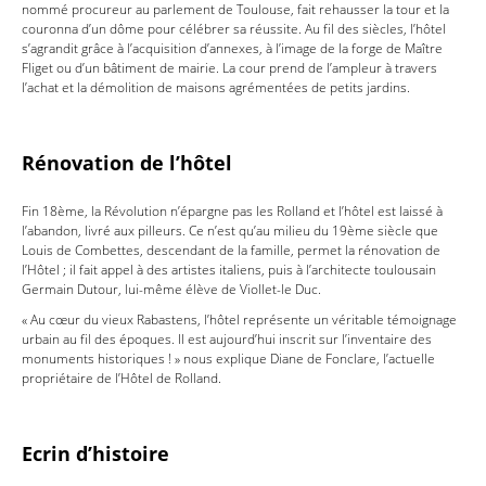
nommé procureur au parlement de Toulouse, fait rehausser la tour et la
couronna d’un dôme pour célébrer sa réussite. Au fil des siècles, l’hôtel
s’agrandit grâce à l’acquisition d’annexes, à l’image de la forge de Maître
Fliget ou d’un bâtiment de mairie. La cour prend de l’ampleur à travers
l’achat et la démolition de maisons agrémentées de petits jardins.
Rénovation de l’hôtel
Fin 18ème, la Révolution n’épargne pas les Rolland et l’hôtel est laissé à
l’abandon, livré aux pilleurs. Ce n’est qu’au milieu du 19ème siècle que
Louis de Combettes, descendant de la famille, permet la rénovation de
l’Hôtel ; il fait appel à des artistes italiens, puis à l’architecte toulousain
Germain Dutour, lui-même élève de Viollet-le Duc.
« Au cœur du vieux Rabastens, l’hôtel représente un véritable témoignage
urbain au fil des époques. Il est aujourd’hui inscrit sur l’inventaire des
monuments historiques ! » nous explique Diane de Fonclare, l’actuelle
propriétaire de l’Hôtel de Rolland.
Ecrin d’histoire