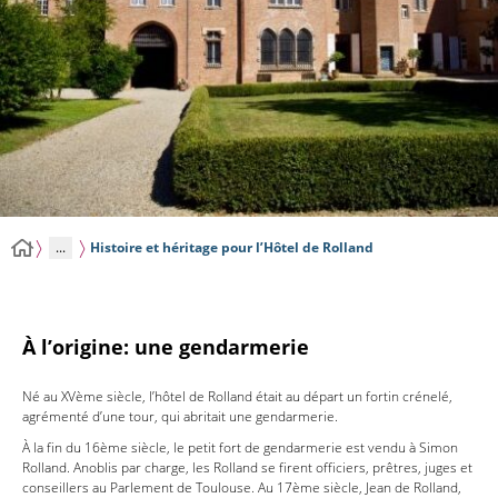
...
Histoire et héritage pour l’Hôtel de Rolland
À l’origine: une gendarmerie
Né au XVème siècle, l’hôtel de Rolland était au départ un fortin crénelé,
agrémenté d’une tour, qui abritait une gendarmerie.
À la fin du 16ème siècle, le petit fort de gendarmerie est vendu à Simon
Rolland. Anoblis par charge, les Rolland se firent officiers, prêtres, juges et
conseillers au Parlement de Toulouse. Au 17ème siècle, Jean de Rolland,